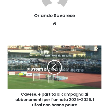
Orlando Savarese
Website
Cavese,
è
partita
la
campagna
di
abbonamenti
per
l'annata
2025-
Cavese, è partita la campagna di
2026.
abbonamenti per l'annata 2025-2026. I
I
tifosi non hanno paura
tifosi