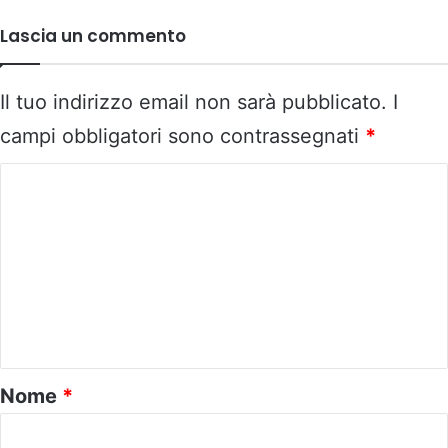
Lascia un commento
Il tuo indirizzo email non sarà pubblicato.
I
campi obbligatori sono contrassegnati
*
C
o
m
m
e
n
t
o
Nome
*
*