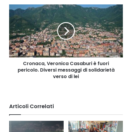
non
Cronaca,
hanno
Veronica
paura
Casaburi
è
fuori
pericolo.
Diversi
messaggi
di
solidarietà
Cronaca, Veronica Casaburi è fuori
verso
pericolo. Diversi messaggi di solidarietà
di
verso di lei
lei
Articoli Correlati