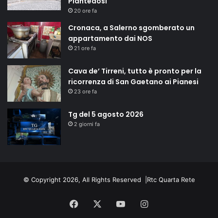
Piantedosi
20 ore fa
Cronaca, a Salerno sgomberato un
appartamento dai NOS
21 ore fa
Cava de’ Tirreni, tutto è pronto per la
ricorrenza di San Gaetano ai Pianesi
23 ore fa
Tg del 5 agosto 2026
2 giorni fa
© Copyright 2026, All Rights Reserved |
Rtc Quarta Rete
Facebook
X
You
Instagram