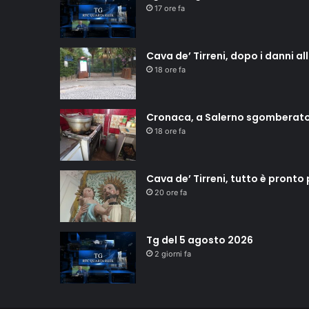
17 ore fa
Cava de’ Tirreni, dopo i danni a
18 ore fa
Cronaca, a Salerno sgomberat
18 ore fa
Cava de’ Tirreni, tutto è pronto
20 ore fa
Tg del 5 agosto 2026
2 giorni fa