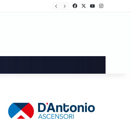
Cava de’ Tirreni, dopo i danni alla Villa Comunale Imma Vietri scrive a Piantedosi
Facebook
X
You Tube
Instagram