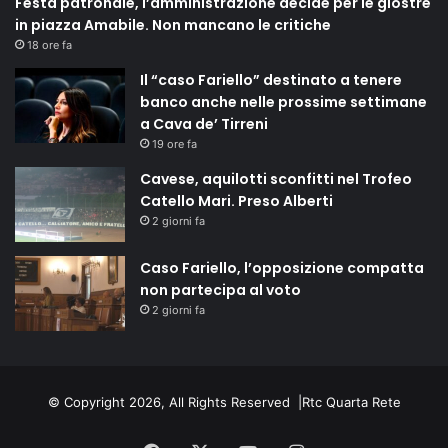
Festa patronale, l’amministrazione decide per le giostre
in piazza Amabile. Non mancano le critiche
18 ore fa
Il “caso Fariello” destinato a tenere
banco anche nelle prossime settimane
a Cava de’ Tirreni
19 ore fa
Cavese, aquilotti sconfitti nel Trofeo
Catello Mari. Preso Alberti
2 giorni fa
Caso Fariello, l’opposizione compatta
non partecipa al voto
2 giorni fa
© Copyright 2026, All Rights Reserved |
Rtc Quarta Rete