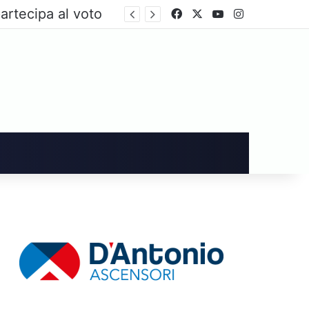
artecipa al voto
Facebook
X
You Tube
Instagram