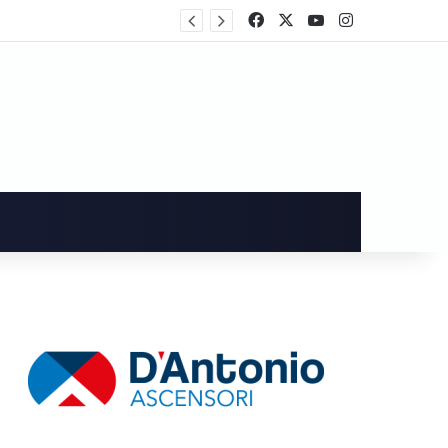
L’ex sindaco di Cava, Vincenzo Servalli, interviene a proposito del caso relativo a Sara Fariello
Facebook
X
You Tube
Instagram