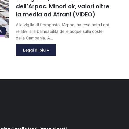
dell’Arpac. Minori ok, valori oltre
la media ad Atrani (VIDEO)
Alla vigilia di ferragosto, l’Arpac, ha reso noto i dati
relativi alla balneabilità delle acque sulle coste
A'
della Campania. A…
Leggi di più »