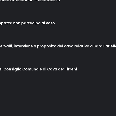
rofeo Catello Mari. Preso Alberti
mpatta non partecipa al voto
ervalli, interviene a proposito del caso relativo a Sara Fariel
del Consiglio Comunale di Cava de’ Tirreni