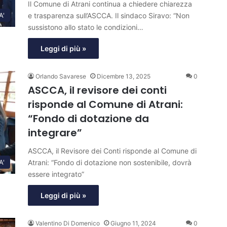
Il Comune di Atrani continua a chiedere chiarezza
e trasparenza sull’ASCCA. Il sindaco Siravo: “Non
A'
sussistono allo stato le condizioni…
Leggi di più »
Orlando Savarese
Dicembre 13, 2025
0
ASCCA, il revisore dei conti
risponde al Comune di Atrani:
“Fondo di dotazione da
integrare”
ASCCA, il Revisore dei Conti risponde al Comune di
Atrani: “Fondo di dotazione non sostenibile, dovrà
A'
essere integrato”
Leggi di più »
Valentino Di Domenico
Giugno 11, 2024
0