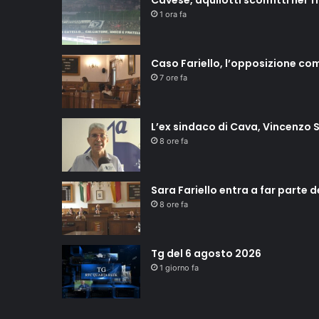
Cavese, aquilotti sconfitti nel T
1 ora fa
Caso Fariello, l’opposizione co
7 ore fa
L’ex sindaco di Cava, Vincenzo S
8 ore fa
Sara Fariello entra a far parte 
8 ore fa
Tg del 6 agosto 2026
1 giorno fa