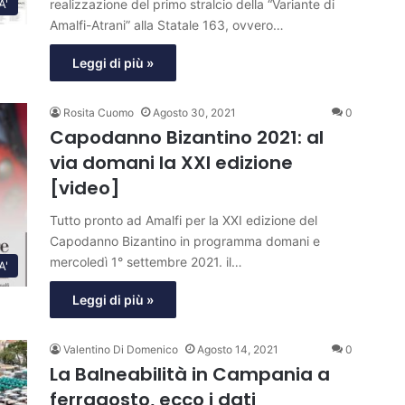
realizzazione del primo stralcio della “Variante di
A'
Amalfi-Atrani” alla Statale 163, ovvero…
Leggi di più »
Rosita Cuomo
Agosto 30, 2021
0
Capodanno Bizantino 2021: al
via domani la XXI edizione
[video]
Tutto pronto ad Amalfi per la XXI edizione del
Capodanno Bizantino in programma domani e
mercoledì 1° settembre 2021. il…
A'
Leggi di più »
Valentino Di Domenico
Agosto 14, 2021
0
La Balneabilità in Campania a
ferragosto, ecco i dati