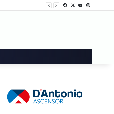
artecipa al voto
Facebook
X
You Tube
Instagram