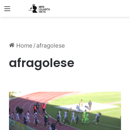
Menu
Home
/
afragolese
afragolese