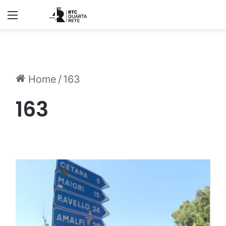
Menu
Home
/
163
163